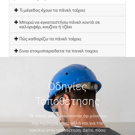
Τι μέγεθος έχουν τα πάνελ τοίχου;
Mπορώ να εγκαταστήσω πάνελ κοντά σε
καλοριφέρ, κουζίνα ή τζάκι
Πώς καθαρίζω τα πάνελ τοίχου;
Ειναι ετοιμοπαραδατα τα πανελ τοιχου;
Οδηγίες
Τοποθέτησης
Τα πάνελ μας διακρίνονται όχι μόνο για
την ποιότητα τους, αλλά και για την
ευκολία
στην τοποθέτηση. Δείτε, πόσο