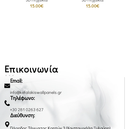
15.00
€
15.00
€
Επικοινωνία
Email:
info@kefalakiswallpanels.gr
Τηλέφωνο:
+30 281 0263 627
Διεύθυνση:
Πάροδος Τάγματος Κρητών 3 (Χριστομιχάλη Ξυλούρη)