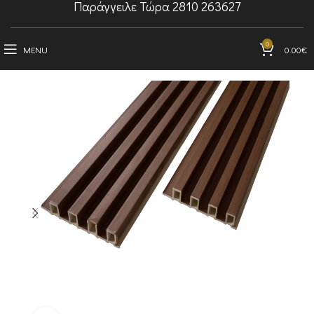
Παράγγειλε Τώρα 2810 263627
0
MENU
0.00
€