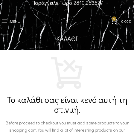
Παράγγειλε Τώρα 2810 263627
0
MENU
0.00
€
ΚΑΛΆΘΙ
Το καλάθι σας είναι κενό αυτή τη
στιγμή.
Before proceed to checkout you must add some products to your
shopping cart.
You will find a lot of interesting products on our