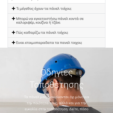
Τι μέγεθος έχουν τα πάνελ τοίχου;
Mπορώ να εγκαταστήσω πάνελ κοντά σε
καλοριφέρ, κουζίνα ή τζάκι
Πώς καθαρίζω τα πάνελ τοίχου;
Ειναι ετοιμοπαραδατα τα πανελ τοιχου;
Οδηγίες
Τοποθέτησης
Τα πάνελ μας διακρίνονται όχι μόνο για
την ποιότητα τους, αλλά και για την
ευκολία
στην τοποθέτηση. Δείτε, πόσο