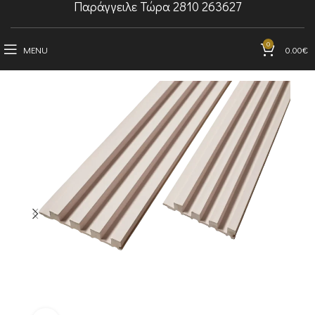
Παράγγειλε Τώρα 2810 263627
0
MENU
0.00
€