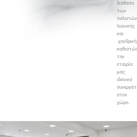
διάθεση
των
πελατώ
λιανικής
και
χονδρική
καθιστώ
την
εταιρία
μας
ιδανικό
συνεργάτ
στον
χώρο.