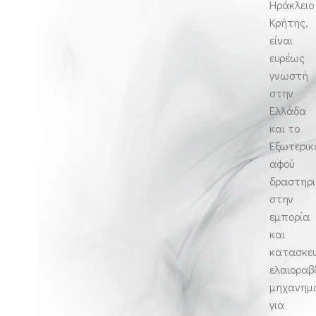
Ηράκλειο
Κρήτης,
είναι
ευρέως
γνωστή
στην
Ελλάδα
και το
Εξωτερικ
αφού
δραστηρι
στην
εμπορία
και
κατασκε
ελαιοραβ
μηχανη
για