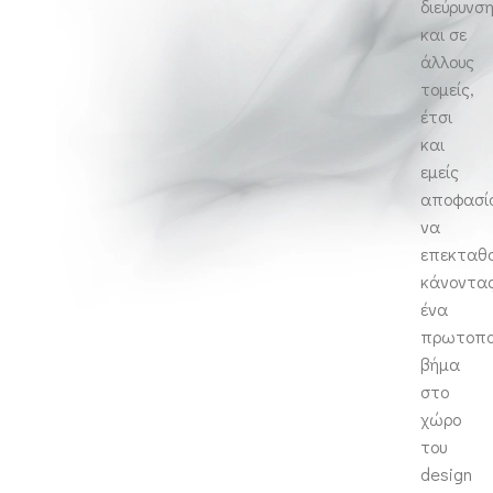
διεύρυνσ
και σε
άλλους
τομείς,
έτσι
και
εμείς
αποφασί
να
επεκταθο
κάνοντα
ένα
πρωτοπο
βήμα
στο
χώρο
του
design