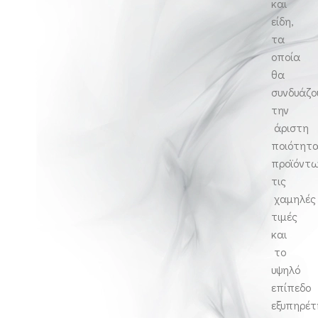
και
είδη,
τα
οποία
θα
συνδυάζο
την
άριστη
ποιότητ
προϊόντω
τις
χαμηλές
τιμές
και
το
υψηλό
επίπεδο
εξυπηρέτ