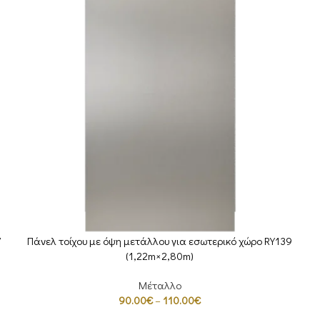
7
Πάνελ τοίχου με όψη μετάλλου για εσωτερικό χώρο RY139
ΕΠΙΛΟΓΉ
(1,22m×2,80m)
Μέταλλο
90.00
€
–
110.00
€