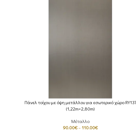
Πάνελ τοίχου με όψη μετάλλου για εσωτερικό χώρο RY13
ΕΠΙΛΟΓΉ
(1,22m×2,80m)
Μέταλλο
90.00
€
–
110.00
€