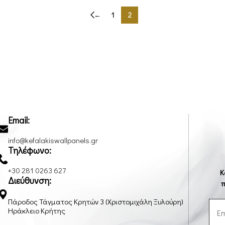
←
1
2
Email:
info@kefalakiswallpanels.gr
Τηλέφωνο:
+30 281 0263 627
Κ
Διεύθυνση:
π
Πάροδος Τάγματος Κρητών 3 (Χριστομιχάλη Ξυλούρη)
Ηράκλειο Κρήτης