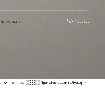
RY
ΕΠΙΚΟΙΝΩΝΊΑ
0
/
0.00
€
12
18
24