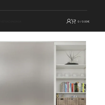
RY
ΕΠΙΚΟΙΝΩΝΊΑ
0
/
0.00
€
εσωτερικό χώρο RY139 (1,22m×2,80m)
ε όψη μετάλλου για
ο RY139 (1,22m×2,80m)