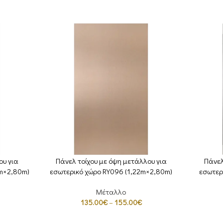
ου για
Πάνελ τοίχου με όψη μετάλλου για
Πάνελ
ΕΠΙΛΟΓΉ
ΕΠΙΛΟΓΉ
2m×2,80m)
εσωτερικό χώρο RY096 (1,22m×2,80m)
εσωτερ
Μέταλλο
135.00
€
–
155.00
€