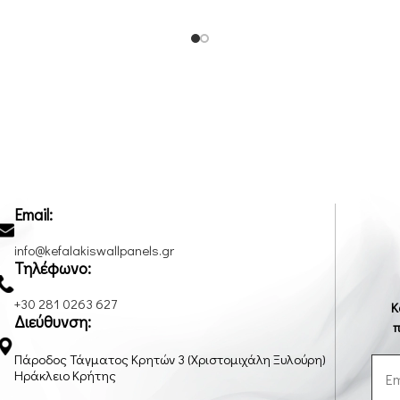
Email:
info@kefalakiswallpanels.gr
Τηλέφωνο:
+30 281 0263 627
Κ
Διεύθυνση:
π
Πάροδος Τάγματος Κρητών 3 (Χριστομιχάλη Ξυλούρη)
Ηράκλειο Κρήτης