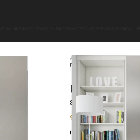
ΧΕΤΙΚΆ ΜΕ ΕΜΆΣ
ΠΡΟΪΌΝΤΑ
ΓΙΑ ΕΠΑΓΓΕΛΜΑΤΊΕΣ
OΔΗΓΙΕΣ ΤΟΠΟΘΕΤΗΣΗΣ
GALLE
Αρχική σελίδα
Μέταλλο
Πάνελ τοίχου με όψη μετάλλου για 
Πάνελ τοίχου μ
εσωτερικό χώρ
90.00
€
–
110.00
€
5mm
8mm
ΠΆΧΟΣ ΠΆΝΕΛ