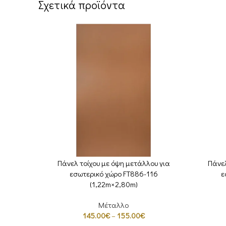
Σχετικά προϊόντα
Πάνελ τοίχου με όψη μετάλλου για
Πάνελ
ΕΠΙΛΟΓΉ
ΕΠΙΛΟΓΉ
εσωτερικό χώρο FT886-116
ε
(1,22m×2,80m)
Μέταλλο
145.00
€
–
155.00
€