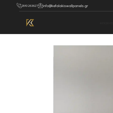
info@kefalakiswallpanels.gr
2810 263627
ΑΡΧΙΚΗ
Σ