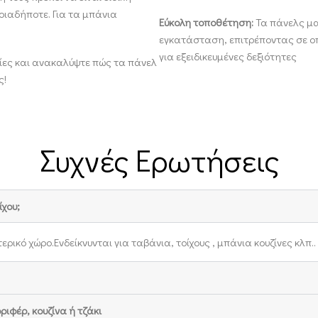
οιαδήποτε. Για τα μπάνια
Εύκολη τοποθέτηση:
Τα πάνελς μα
εγκατάσταση, επιτρέποντας σε οπ
για εξειδικευμένες δεξιότητες
ίες και ανακαλύψτε πώς τα πάνελ
ς!
Συχνές Ερωτήσεις
χου;
ικό χώρο.Ενδείκνυνται για ταβάνια, τοίχους , μπάνια κουζίνες κλπ..
φέρ, κουζίνα ή τζάκι