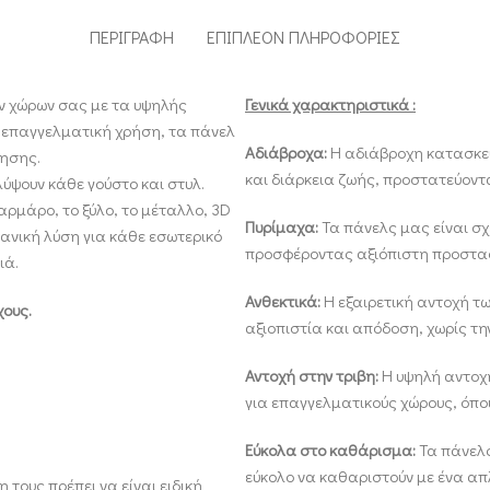
ΠΕΡΙΓΡΑΦΉ
ΕΠΙΠΛΈΟΝ ΠΛΗΡΟΦΟΡΊΕΣ
ν χώρων σας με τα υψηλής
Γενικά χαρακτηριστικά :
αι επαγγελματική χρήση, τα πάνελ
Αδιάβροχα:
Η αδιάβροχη κατασκευ
μησης.
και διάρκεια ζωής, προστατεύοντ
λύψουν κάθε γούστο και στυλ.
αρμάρο, το ξύλο, το μέταλλο, 3D
Πυρίμαχα:
Τα πάνελς μας είναι σ
δανική λύση για κάθε εσωτερικό
προσφέροντας αξιόπιστη προστα
ιά.
Ανθεκτικά:
Η εξαιρετική αντοχή τ
χους.
αξιοπιστία και απόδοση, χωρίς τη
Αντοχή στην τριβη:
Η υψηλή αντοχή
για επαγγελματικούς χώρους, όπου
Εύκολα στο καθάρισμα:
Τα πάνελς
εύκολο να καθαριστούν με ένα απ
τους πρέπει να είναι ειδική