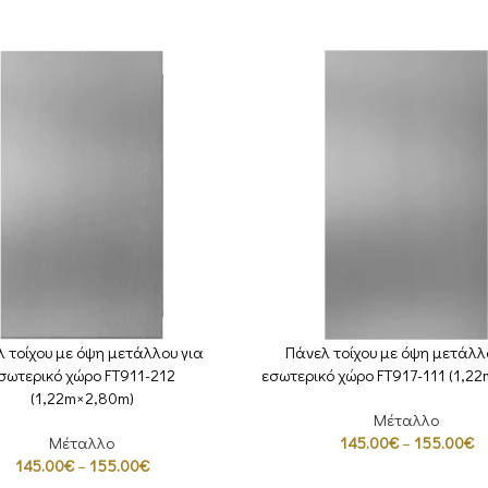
 τοίχου με όψη μετάλλου για
Πάνελ τοίχου με όψη μετάλλ
ΕΠΙΛΟΓΉ
σωτερικό χώρο FT911-212
εσωτερικό χώρο FT917-111 (1,2
(1,22m×2,80m)
Μέταλλο
Μέταλλο
145.00
€
–
155.00
€
145.00
€
–
155.00
€