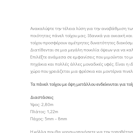
Ανακαλύψτε την τέλεια λύση για την αναβάθμιση τω
ποιότητας πάνελ τοίχου μας. Ιδανικά για οικιακή κ
τοίχου προσφέρουν αμέτρητες δυνατότητες διακόσ
Διατίθενται σε μια μεγάλη ποικιλία όψεων για να κα
Επιλέξτε ανάμεσα σε εμφανίσεις που μιμούνται το μ
πηχάκια και πολλές άλλες μοναδικές υφές. Είναι η ι
χώρο που χρειάζεται μια φρέσκια και μοντέρνα πινελ
Τα πάνελ τοίχου με όψη μετάλλου ενδείκνυται για τοί
Διαστάσεις
Υψος: 2,80m
Πλάτος: 1,22m
Πάχος: 5mm – 8mm
Η κόλλα που θα χρησιμοποιήσετε για την τοποθέτηση 