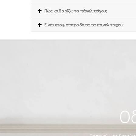
Πώς καθαρίζω τα πάνελ τοίχου;
Ειναι ετοιμοπαραδατα τα πανελ τοιχου;
Ο
Τα πάνελ μας διακρίνον