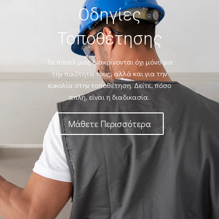
Οδηγίες
Τοποθέτησης
Τα πάνελ μας διακρίνονται όχι μόνο για
την ποιότητα τους, αλλά και για την
ευκολία
στην τοποθέτηση. Δείτε, πόσο
απλή, είναι η διαδικασία.
Μάθετε Περισσότερα