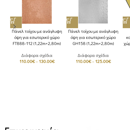
Πάνελ τοίχου με ανάγλυφη
Πάνελ τοίχου με ανάγλυφη
όψη για εσωτερικό χώρο
όψη για εσωτερικό χώρο
κ
FT888-112 (1,22m×2,80m)
GH158 (1,22m×2,80m)
χώ
Διάφορα σχέδια
Διάφορα σχέδια
110.00
€
–
130.00
€
110.00
€
–
125.00
€