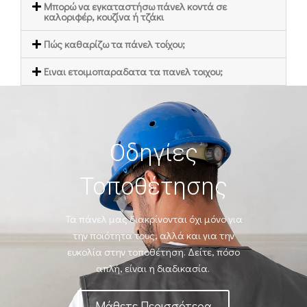
Mπορώ να εγκαταστήσω πάνελ κοντά σε
καλοριφέρ, κουζίνα ή τζάκι
Πώς καθαρίζω τα πάνελ τοίχου;
Ειναι ετοιμοπαραδατα τα πανελ τοιχου;
Οδηγίες
Τοποθέτησης
Τα πάνελ μας διακρίνονται όχι μόνο για
την ποιότητα τους, αλλά και για την
ευκολία
στην τοποθέτηση. Δείτε, πόσο
απλή, είναι η διαδικασία.
Μάθετε Περισσότερα