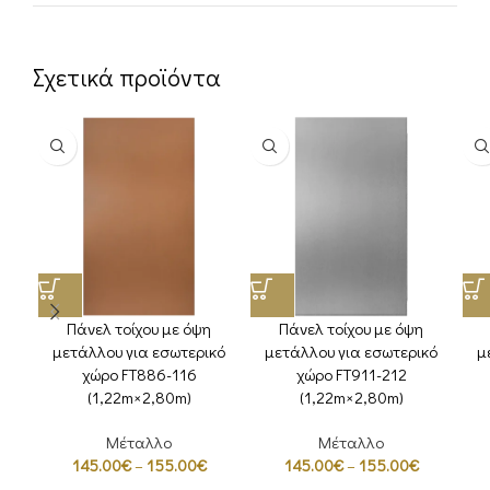
Σχετικά προϊόντα
Πάνελ τοίχου με όψη
Πάνελ τοίχου με όψη
μετάλλου για εσωτερικό
μετάλλου για εσωτερικό
μ
χώρο FT886-116
χώρο FT911-212
(1,22m×2,80m)
(1,22m×2,80m)
Μέταλλο
Μέταλλο
145.00
€
–
155.00
€
145.00
€
–
155.00
€