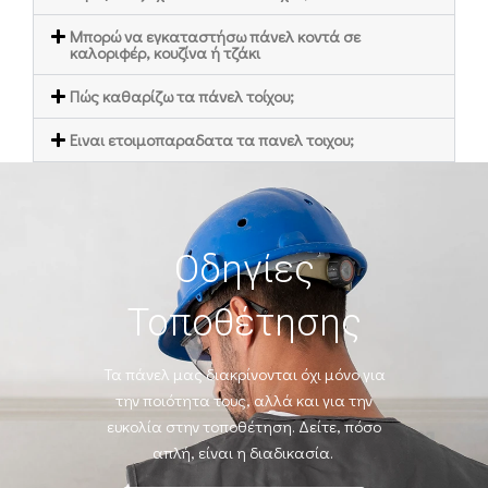
Mπορώ να εγκαταστήσω πάνελ κοντά σε
καλοριφέρ, κουζίνα ή τζάκι
Πώς καθαρίζω τα πάνελ τοίχου;
Ειναι ετοιμοπαραδατα τα πανελ τοιχου;
Οδηγίες
Τοποθέτησης
Τα πάνελ μας διακρίνονται όχι μόνο για
την ποιότητα τους, αλλά και για την
ευκολία
στην τοποθέτηση. Δείτε, πόσο
απλή, είναι η διαδικασία.