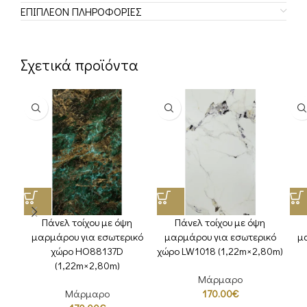
ΕΠΙΠΛΈΟΝ ΠΛΗΡΟΦΟΡΊΕΣ
Σχετικά προϊόντα
Πάνελ τοίχου με όψη
Πάνελ τοίχου με όψη
μαρμάρου για εσωτερικό
μαρμάρου για εσωτερικό
μ
χώρο HΟ88137D
χώρο LW1018 (1,22m×2,80m)
(1,22m×2,80m)
Μάρμαρο
Μάρμαρο
170.00
€