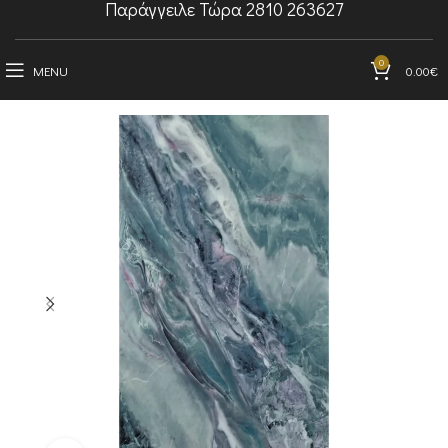
Παράγγειλε Τώρα 2810 263627
0
MENU
0.00
€