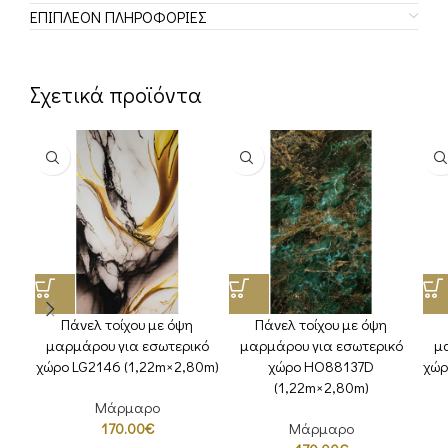
ΕΠΙΠΛΈΟΝ ΠΛΗΡΟΦΟΡΊΕΣ
Σχετικά προϊόντα
Πάνελ τοίχου με όψη
Πάνελ τοίχου με όψη
μαρμάρου για εσωτερικό
μαρμάρου για εσωτερικό
μ
χώρο LG2146 (1,22m×2,80m)
χώρο HΟ88137D
χώρ
(1,22m×2,80m)
Μάρμαρο
170.00
€
Μάρμαρο