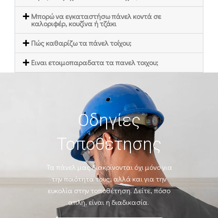
Mπορώ να εγκαταστήσω πάνελ κοντά σε
καλοριφέρ, κουζίνα ή τζάκι
Πώς καθαρίζω τα πάνελ τοίχου;
Ειναι ετοιμοπαραδατα τα πανελ τοιχου;
Οδηγίες
Τοποθέτησης
Τα πάνελ μας διακρίνονται όχι μόνο για
την ποιότητα τους, αλλά και για την
ευκολία
στην τοποθέτηση. Δείτε, πόσο
απλή, είναι η διαδικασία.