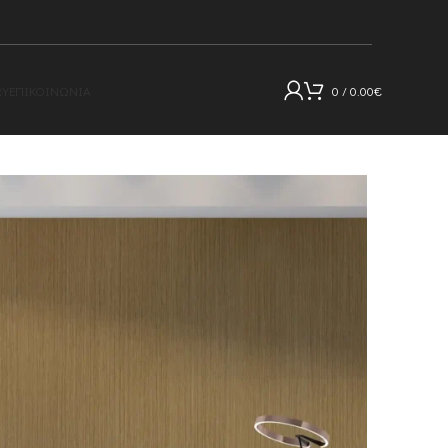
RY
ΕΠΙΚΟΙΝΩΝΊΑ
0
/
0.00
€
ου με όψη ξύλου για εσωτερικό χώρο GH45 (1,22m×2,80m)
ε όψη ξύλου για
ο GH45 (1,22m×2,80m)