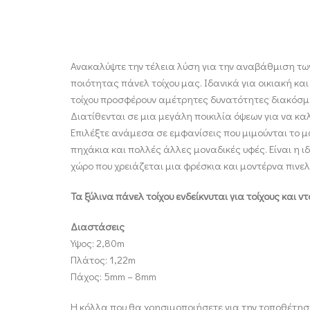
Ανακαλύψτε την τέλεια λύση για την αναβάθμιση τω
ποιότητας πάνελ τοίχου μας. Ιδανικά για οικιακή κ
τοίχου προσφέρουν αμέτρητες δυνατότητες διακόσ
Διατίθενται σε μια μεγάλη ποικιλία όψεων για να κα
Επιλέξτε ανάμεσα σε εμφανίσεις που μιμούνται το μ
πηχάκια και πολλές άλλες μοναδικές υφές. Είναι η ι
χώρο που χρειάζεται μια φρέσκια και μοντέρνα πινελ
Τα ξύλινα πάνελ τοίχου ενδείκνυται για τοίχους και ν
Διαστάσεις
Υψος: 2,80m
Πλάτος: 1,22m
Πάχος: 5mm – 8mm
Η κόλλα που θα χρησιμοποιήσετε για την τοποθέτηση 