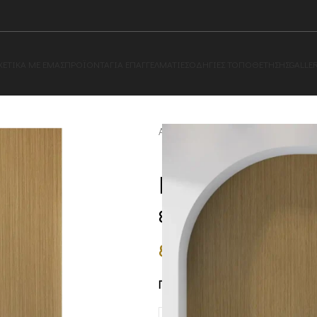
ΧΕΤΙΚΆ ΜΕ ΕΜΆΣ
ΠΡΟΪΌΝΤΑ
ΓΙΑ ΕΠΑΓΓΕΛΜΑΤΊΕΣ
OΔΗΓΙΕΣ ΤΟΠΟΘΕΤΗΣΗΣ
GALLE
Αρχική σελίδα
Ξύλο
Πάνελ τοίχ
Πάνελ τοίχου μ
εσωτερικό χώρ
80.00
€
–
95.00
€
5mm
8mm
ΠΆΧΟΣ ΠΆΝΕΛ