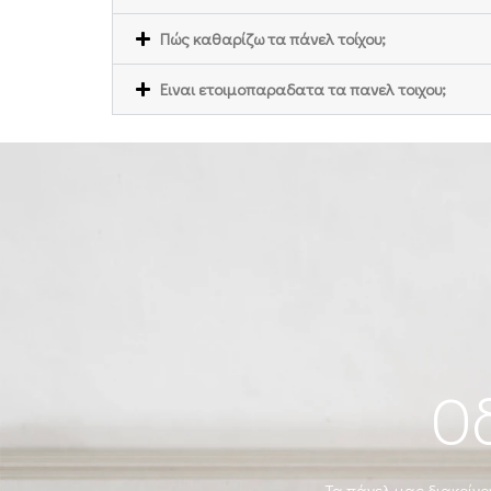
Πώς καθαρίζω τα πάνελ τοίχου;
Ειναι ετοιμοπαραδατα τα πανελ τοιχου;
Ο
Τα πάνελ μας διακρίνον