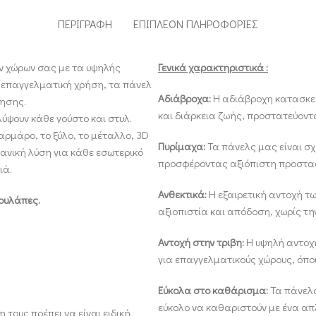
ΠΕΡΙΓΡΑΦΉ
ΕΠΙΠΛΈΟΝ ΠΛΗΡΟΦΟΡΊΕΣ
ν χώρων σας με τα υψηλής
Γενικά χαρακτηριστικά :
αι επαγγελματική χρήση, τα πάνελ
Αδιάβροχα:
Η αδιάβροχη κατασκευ
μησης.
και διάρκεια ζωής, προστατεύοντ
λύψουν κάθε γούστο και στυλ.
αρμάρο, το ξύλο, το μέταλλο, 3D
Πυρίμαχα:
Τα πάνελς μας είναι σ
δανική λύση για κάθε εσωτερικό
προσφέροντας αξιόπιστη προστα
ιά.
Ανθεκτικά:
Η εξαιρετική αντοχή τ
τουλάπες.
αξιοπιστία και απόδοση, χωρίς τη
Αντοχή στην τριβη:
Η υψηλή αντοχή
για επαγγελματικούς χώρους, όπου
Εύκολα στο καθάρισμα:
Τα πάνελς
εύκολο να καθαριστούν με ένα απ
τους πρέπει να είναι ειδική