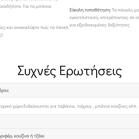
οιαδήποτε. Για τα μπάνια
Εύκολη τοποθέτηση:
Τα πάνελς μα
εγκατάσταση, επιτρέποντας σε οπ
για εξειδικευμένες δεξιότητες
ίες και ανακαλύψτε πώς τα πάνελ
ς!
Συχνές Ερωτήσεις
χου;
ικό χώρο.Ενδείκνυνται για ταβάνια, τοίχους , μπάνια κουζίνες κλπ..
φέρ, κουζίνα ή τζάκι