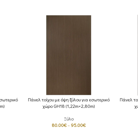
εσωτερικό
Πάνελ τοίχου με όψη ξύλου για εσωτερικό
Πάνελ το
ΕΠΙΛΟΓΉ
ΕΠΙΛΟΓΉ
m)
χώρο GH18 (1,22m×2,80m)
χ
Ξύλο
80.00
€
–
95.00
€