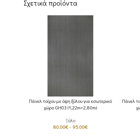
Σχετικά προϊόντα
Πάνελ τοίχου με όψη ξύλου για εσωτερικό
Πάνελ το
ΕΠΙΛΟΓΉ
ΕΠΙΛΟΓΉ
χώρο GH03 (1,22m×2,80m)
χ
Ξύλο
80.00
€
–
95.00
€