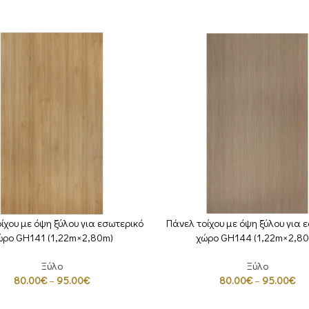
ίχου με όψη ξύλου για εσωτερικό
Πάνελ τοίχου με όψη ξύλου για 
ΕΠΙΛΟΓΉ
ώρο GH141 (1,22m×2,80m)
χώρο GH144 (1,22m×2,80
Ξύλο
Ξύλο
80.00
€
–
95.00
€
80.00
€
–
95.00
€