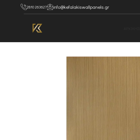
info@kefalakiswallpanels.gr
2810 263627
ΑΡΧΙΚΗ
Σ