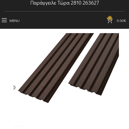
Παράγγειλε Τώρα 2810 263627
0
MENU
0.00
€