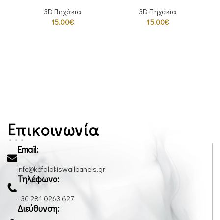
3D Πηχάκια
3D Πηχάκια
15.00
€
15.00
€
Επικοινωνία
Email:
info@kefalakiswallpanels.gr
Τηλέφωνο:
+30 281 0263 627
Διεύθυνση: