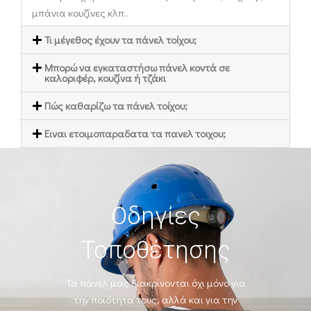
μπάνια κουζίνες κλπ..
Τι μέγεθος έχουν τα πάνελ τοίχου;
Mπορώ να εγκαταστήσω πάνελ κοντά σε
καλοριφέρ, κουζίνα ή τζάκι
Πώς καθαρίζω τα πάνελ τοίχου;
Ειναι ετοιμοπαραδατα τα πανελ τοιχου;
Οδηγίες
Τοποθέτησης
Τα πάνελ μας διακρίνονται όχι μόνο για
την ποιότητα τους, αλλά και για την